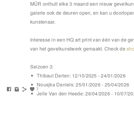
MÛR onthult elke 3 maand een nieuw gevelkunst
galerie ook de deuren open, en kan u doorlope
kunstenaar.
Interesse in een HQ art print van één van de 
van het gevelkunstwerk gemaakt. Check de
sh
Seizoen 3:
Thibaut Derien: 12/10/2025 - 24/01/2026
Nousjka Daniels: 25/01/2026 - 25/04/2026
7
Jelle Van den Heede: 26/04/2026 - 10/07/2
Miroslaw Cukovic: 11/07/2026
Seizoen 2:
Iwan Baeten: 11/10/2024 - 24/01/2025 (Ope