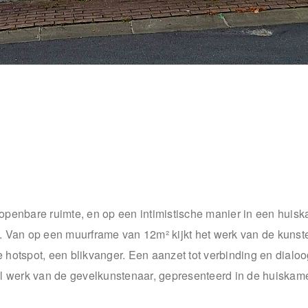
openbare ruimte, en op een intimistische manier in een hui
rd. Van op een muurframe van 12m² kijkt het werk van de kunst
e hotspot, een blikvanger. Een aanzet tot verbinding en dialo
neel werk van de gevelkunstenaar, gepresenteerd in de huiskam