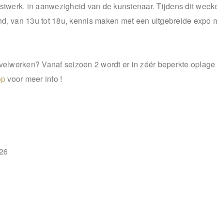
werk. in aanwezigheid van de kunstenaar. Tijdens dit weeke
nd, van 13u tot 18u, kennis maken met een uitgebreide expo 
gevelwerken? Vanaf seizoen 2 wordt er in zéér beperkte opla
op
voor meer info !
026
ning huiskamerexpo 11 en 12 oktober)