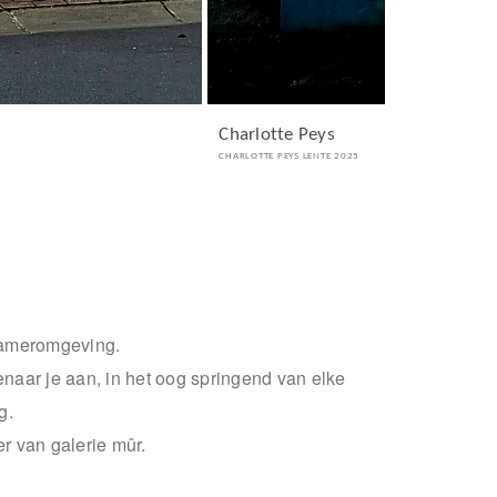
Charlotte Peys
CHARLOTTE PEYS LENTE 2025
skameromgeving.
enaar je aan, in het oog springend van elke
og.
er van galerie mûr.