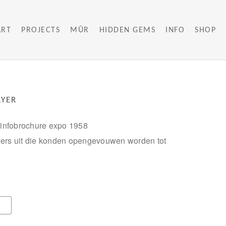
ART
PROJECTS
MÛR
HIDDEN GEMS
INFO
SHOP
LYER
infobrochure expo 1958
lyers uit die konden opengevouwen worden tot